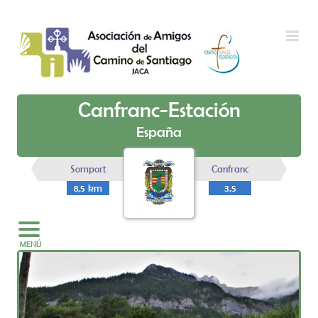
Saltar al contenido
Canfranc-Estación
España
Somport
Canfranc
8,5 km
3,5
km
MENÚ