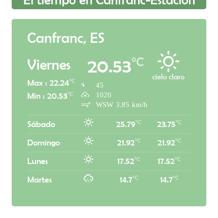
Canfranc, ES
°C
20.53
Viernes
cielo claro
°C
Max : 22.24
45
1020
°C
Min : 20.53
WSW 3.85 km/h
°C
°C
Sábado
25.79
23.75
°C
°C
Domingo
21.92
21.92
°C
°C
Lunes
17.52
17.52
°C
°C
Martes
14.7
14.7