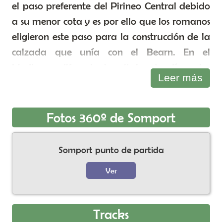
el paso preferente del Pirineo Central debido
a su menor cota y es por ello que los romanos
eligieron este paso para la construcción de la
calzada que unía con el Bearn. En el
Medioevo, diferentes hospitales atendían a los
Leer más
peregrinos que cruzaban el paso pero aún
así, en invierno debía ser una dura etapa
puesto estas cumbres estarían nevadas y el
Fotos 360º de Somport
viajero podía ser sorprendido por ventiscas,
osos, lobos y salteadores de caminos.
Somport punto de partida
En lo más alto de la vía se levantó un crucero,
Ver
con el curioso nombre cristianizado de Cruz
de San Port, desaparecido ya en el s. XVI. Hoy
Tracks
en su lugar encontramos la Ermita del Pilar