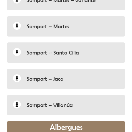
Somport – Martes – variante
EL HOSPITAL DE SANTA CRISTINA DE
SOMPORT
Somport – Martes
El Hospital de Somport, estaba situado a pie
de puerto (1520 m), junto a la calzada
romana, rodeado por los extensos pastos
Somport – Santa Cilia
alpinos donde cada año estivaban miles de
cabezas de ganado. En él se acogía a los
exhaustos peregrinos y recibían alojamiento y
Somport – Jaca
comida antes de reemprender su marcha
hacia Jaca, que era el siguiente fin de etapa.
Somport – Villanúa
Los orígenes de esta institución asistencial no
están claros pero en el Libro de las
Albergues
peregrinaciones del Códice Calixtino se lo