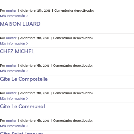
en
Por
master
|
diciembre 12th, 2018
|
Comentarios desactivados
Albergue
Más información
de
MAISON LUARD
Eunate
en
Por
master
|
diciembre 7th, 2018
|
Comentarios desactivados
MAISON
Más información
LUARD
CHEZ MICHEL
en
Por
master
|
diciembre 7th, 2018
|
Comentarios desactivados
CHEZ
Más información
MICHEL
Gîte Le Compostelle
en
Por
master
|
diciembre 7th, 2018
|
Comentarios desactivados
Gîte
Más información
Le
Gîte Le Communal
Compostelle
en
Por
master
|
diciembre 7th, 2018
|
Comentarios desactivados
Gîte
Más información
Le
Gîte Saint Jacques