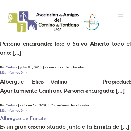
Saltar al contenido
Persona encargada: Jose y Salva Abierto todo el
año: [...]
en
Por
Gestión
|
julio 11th, 2024
|
Comentarios desactivados
Más información
Albergue "Elias Valiña" Propiedad:
Ayuntamiento Canfranc Persona encargada: [...]
en
Por
Gestión
|
octubre 21st, 2023
|
Comentarios desactivados
Más información
Albergue de Eunate
Es un gran caserio situado junto a la Ermita de [...]