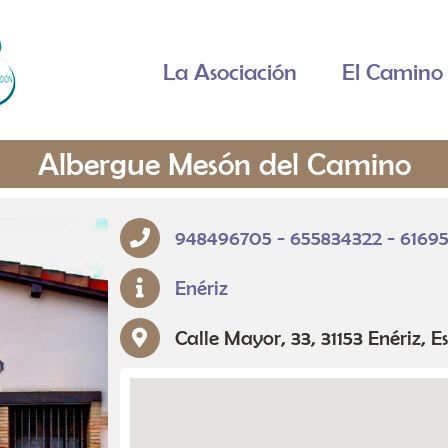
La Asociación
El Camino 
Albergue Mesón del Camino
948496705
655834322
6169
Enériz
Calle Mayor, 33, 31153 Enériz, 