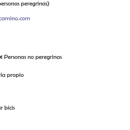
personas peregrinas)
lcamino.com
 € Personas no peregrinas
ría propio
 bicis