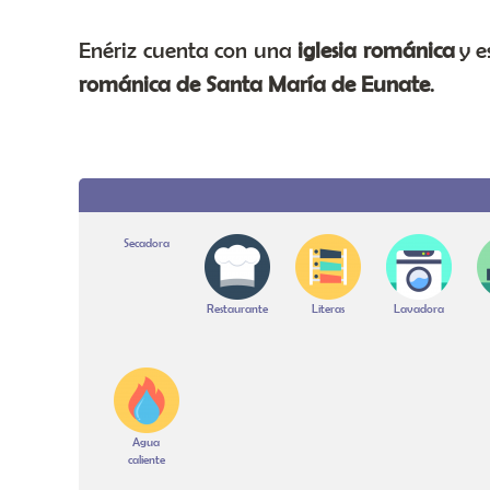
Enériz cuenta con una
iglesia románica
y e
románica de Santa María de Eunate
.
Secadora
Restaurante
Literas
Lavadora
Agua
caliente