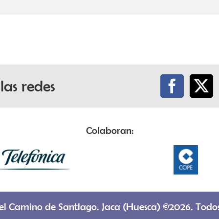
las redes
Colaboran:
el Camino de Santiago. Jaca (Huesca) ©2026. Todos 