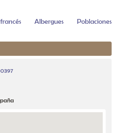
francés
Albergues
Poblaciones
50397
España