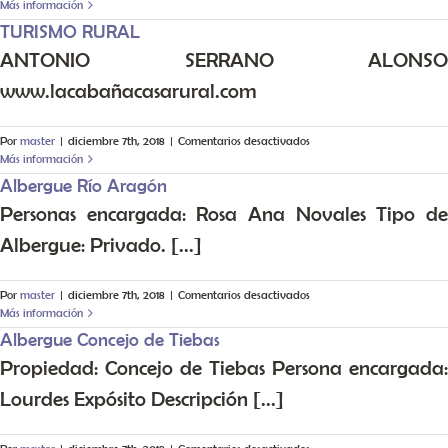
HOSTAL
Más información
PARIS
TURISMO RURAL
ANTONIO SERRANO ALONSO
www.lacabañacasarural.com
en
Por
master
|
diciembre 7th, 2018
|
Comentarios desactivados
TURISMO
Más información
RURAL
Albergue Río Aragón
Personas encargada: Rosa Ana Novales Tipo de
Albergue: Privado. [...]
en
Por
master
|
diciembre 7th, 2018
|
Comentarios desactivados
Albergue
Más información
Río
Albergue Concejo de Tiebas
Aragón
Propiedad: Concejo de Tiebas Persona encargada:
Lourdes Expósito Descripción [...]
en