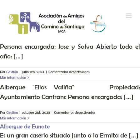
Saltar al contenido
Persona encargada: Jose y Salva Abierto todo el
año: [...]
en
Por
Gestión
|
julio 11th, 2024
|
Comentarios desactivados
Más información
Albergue "Elias Valiña" Propiedad:
Ayuntamiento Canfranc Persona encargada: [...]
en
Por
Gestión
|
octubre 21st, 2023
|
Comentarios desactivados
Más información
Albergue de Eunate
Es un gran caserio situado junto a la Ermita de [...]