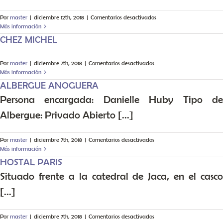
en
Por
master
|
diciembre 12th, 2018
|
Comentarios desactivados
Albergue
Más información
de
CHEZ MICHEL
Eunate
en
Por
master
|
diciembre 7th, 2018
|
Comentarios desactivados
CHEZ
Más información
MICHEL
ALBERGUE ANOGUERA
Persona encargada: Danielle Huby Tipo de
Albergue: Privado Abierto [...]
en
Por
master
|
diciembre 7th, 2018
|
Comentarios desactivados
ALBERGUE
Más información
ANOGUERA
HOSTAL PARIS
Situado frente a la catedral de Jaca, en el casco
[...]
en
Por
master
|
diciembre 7th, 2018
|
Comentarios desactivados