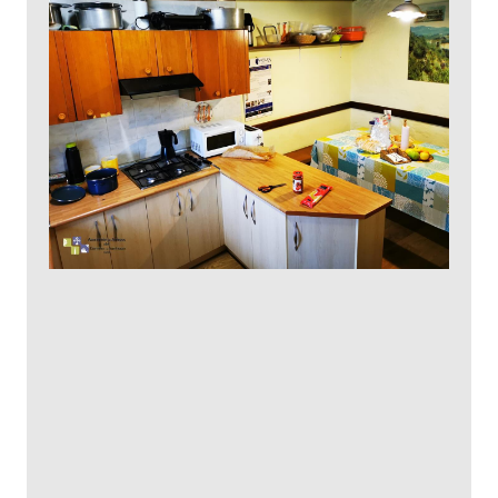
Santiago, los de Arrés situaron el
asentamiento de Santa Columba (siglo X), el
molino (siglo X) y los corrales de Arrés, que
pudieron corresponder a otra antigua aldea
o villar, a juzgar por el cercano topónimo de
manantial de Villalarro (trasposición de
Villarraro):
– MONASTERIOLO DE SANTA
COLUMBA DE ARRÉS
En el año 971 y en el siglo XI se documenta el
monasteriolo de Santa Columba de Arrés,
situado a 500 m al noroeste de Arrés, junto al
Camino de Santiago. En él, algunos vecinos