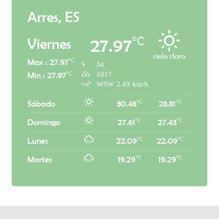
Arres, ES
°C
27.97
Viernes
cielo claro
°C
Max : 27.97
34
1017
°C
Min : 27.97
WSW 2.49 km/h
°C
°C
Sábado
30.48
28.81
°C
°C
Domingo
27.61
27.43
°C
°C
Lunes
22.09
22.09
°C
°C
Martes
19.29
19.29