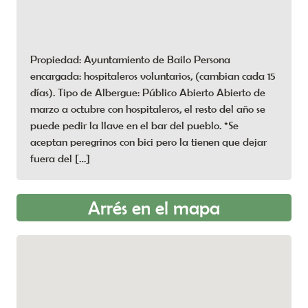
profesos compaginarían las tareas de monje y
campesino con la atención al peregrino y al
necesitado.
Propiedad: Ayuntamiento de Bailo Persona
encargada: hospitaleros voluntarios, (cambian cada 15
– ALBERGUERÍA DE SANTA COLUMBA
días). Tipo de Albergue: Público Abierto Abierto de
DE ARRÉS
marzo a octubre con hospitaleros, el resto del año se
puede pedir la llave en el bar del pueblo. *Se
En el siglo XI el monasteriolo y otras
aceptan peregrinos con bici pero la tienen que dejar
propiedades en el lugar fueron adquiridas
fuera del […]
por el monasterio de Leire. Extinguida su
vida monacal, los de Leire lo debieron
Arrés en el mapa
reconvertir en un pequeño albergue, centro
de acogida para pobres y peregrinos,
delegado del cenobio navarro. Algún
encargado o monje desplazado se encargaría
de gestionar las rentas y la atención