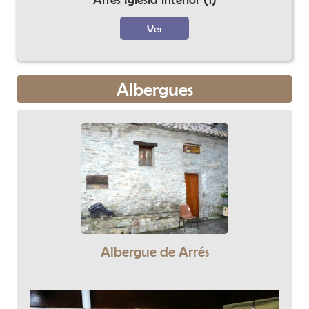
sucesivas manos.
Ver
En el siglo XV el castillo debía estar en estado
de abandono o derruido por las guerras. Un
episodio bélico pudo destruirlo en 1413. En
Albergues
efecto, en el siglo XVI, en parte de su solar se
construyó la nueva parroquial de Santa
Águeda, la torre-campanario y la abadía,
mientras que en la otra parte se reconstruyó
la fortificación, pero empleando modelos
tardo-góticos: una torre residencial palaciega
y fortificada que aprovechó algunas murallas
y cisternas antiguas, conservada en la
Albergue de Arrés
actualidad.
Acercándose al llano y al Camino de