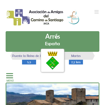
Saltar al contenido
Arrés
España
Puente la Reina de Jaca
Martes
5,5
7,2 km
km
MENÚ