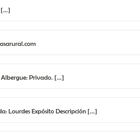
[...]
sarural.com
lbergue: Privado. [...]
: Lourdes Expósito Descripción [...]