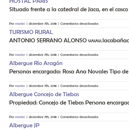
HOSTAL PARIS
de
Situado frente a la catedral de Jaca, en el casco 
Canfranc
Estación
en
Por
master
|
diciembre 7th, 2018
|
Comentarios desactivados
HOSTAL
TURISMO RURAL
PARIS
ANTONIO SERRANO ALONSO www.lacabañaca
en
Por
master
|
diciembre 7th, 2018
|
Comentarios desactivados
TURISMO
Albergue Río Aragón
RURAL
Personas encargada: Rosa Ana Novales Tipo de A
en
Por
master
|
diciembre 7th, 2018
|
Comentarios desactivados
Albergue
Albergue Concejo de Tiebas
Río
Propiedad: Concejo de Tiebas Persona encargada
Aragón
en
Por
master
|
diciembre 7th, 2018
|
Comentarios desactivados
Albergue
Albergue JP
Concejo