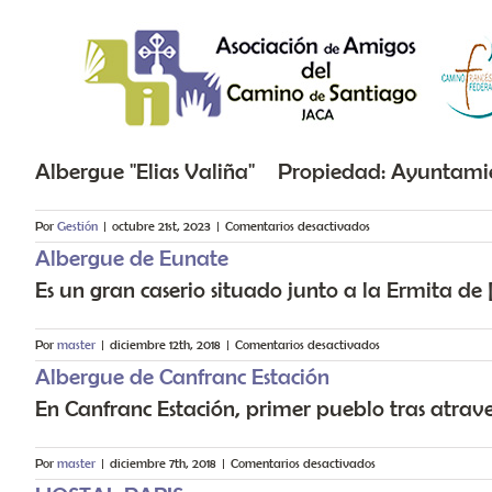
Saltar al contenido
Albergue "Elias Valiña" Propiedad: Ayuntamie
en
Por
Gestión
|
octubre 21st, 2023
|
Comentarios desactivados
Albergue de Eunate
Es un gran caserio situado junto a la Ermita de [
en
Por
master
|
diciembre 12th, 2018
|
Comentarios desactivados
Albergue
Albergue de Canfranc Estación
de
En Canfranc Estación, primer pueblo tras atraves
Eunate
en
Por
master
|
diciembre 7th, 2018
|
Comentarios desactivados
Albergue