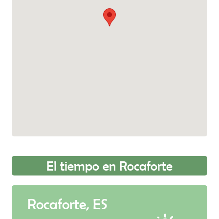
papel de Rocaforte como punto defensivo de
Navarra hizo que la villa mantuviese
durante muchos años un régimen jurídico-
económico único en la Comunidad Foral, que
hizo litigosas las relaciones con Sangüesa
hasta que en 1985 se firmó el convenio
hacendístico vigente en la actualidad.
El tiempo en Rocaforte
Rocaforte, ES