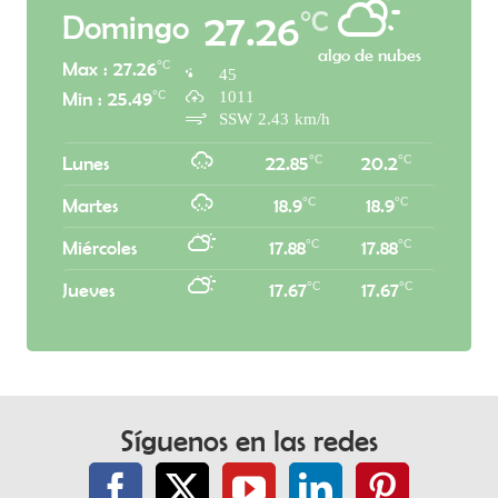
°C
27.26
Domingo
algo de nubes
°C
Max : 27.26
45
1011
°C
Min : 25.49
SSW 2.43 km/h
°C
°C
Lunes
22.85
20.2
°C
°C
Martes
18.9
18.9
°C
°C
Miércoles
17.88
17.88
°C
°C
Jueves
17.67
17.67
Síguenos en las redes