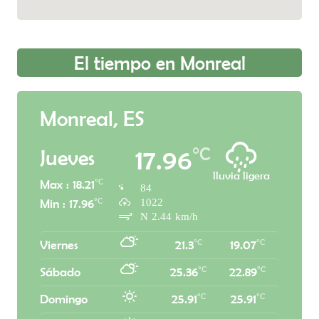
El tiempo en Monreal
Monreal, ES
°C
17.96
Jueves
lluvia ligera
°C
Max : 18.21
84
1022
°C
Min : 17.96
N 2.44 km/h
°C
°C
Viernes
21.3
19.07
°C
°C
Sábado
25.36
22.89
°C
°C
Domingo
25.91
25.91