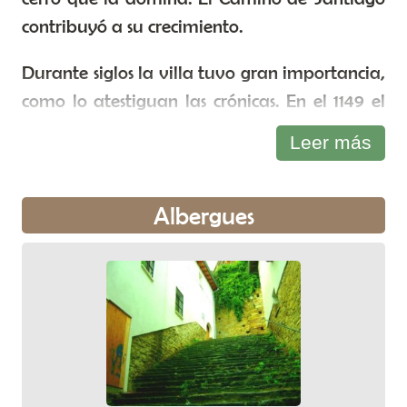
contribuyó a su crecimiento.
Durante siglos la villa tuvo gran importancia,
como lo atestiguan las crónicas. En el 1149 el
rey García Ramírez le concede el fuero de los
Leer más
francos de Estella. Tuvo asiento y voto en las
Cortes de Navarra y en el siglo XII contaba
Albergues
con un hospital de peregrinos. En Monreal
convivían en diferentes barrios navarros,
francos y judíos.
Tuvo Casa de la Moneda o ceca (palabra de
orígen árabe) durante un corto periodo
(1383-1384) del reinado de Carlos II. En la
Guerra de la Independencia (1808-1814) fue