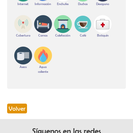
Internet
Información
Enchufes
Duchas
Desayuno
Cobertura
Camas
Calefacción
Café
Botiquín
Aseos
Agua
caliente
Volver
Síguenos en las redes